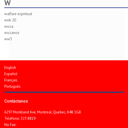
W
walfare espiritual
web 20
wicca
wiccanos
ww3
English
Español
Français
Português
Contáctanos
6297 Monkland Ave, Montreal, Quebec, H4B 1G8
Telefono: 323 8819
No Fax: